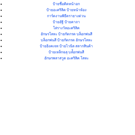
ป้ายชื่อติดหน้าอก
ป้ายอะคริลิค ป้ายหน้าห้อง
การ์ดงานพิธีตรายางด่วน
ป้ายอัฐิ ป้ายคาถา
โล่รางวัลอะคริลิค
อักษรโลหะ ป้ายกัดกรด บล็อกพ่นสี
บล็อกพ่นสี ป้ายกัดกรด อักษรโลหะ
ป้ายอิงคเจท ป้ายไวนิล สลากสินค้า
ป้ายเหล็กฉลุ บล๋็อกพ่นสี
อักษรพลาสวูด อะคริลิค โลหะ