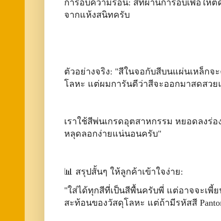
การอบความร้อน: สีที่ผ่านการอบเพื่อให้ต
จากแห้งสนิทครับ
ตัวอย่างจริง: "สีในจอกับสีบนแผ่นเหล็ก
โลหะ แต่ผมการันตีว่าสีจะออกมาสดสวยแ
เราใช้สีพ่นเกรดอุตสาหกรรม หยอดลงร่องลึ
หลุดลอกง่ายแน่นอนครับ"
📊 สรุปสั้นๆ ให้ลูกค้าเข้าใจง่าย:
"ใส่ได้ทุกสีที่เป็นสีพื้นครับพี่ แต่อาจ
สะท้อนของวัสดุโลหะ แต่ถ้ามีรหัสสี Panton