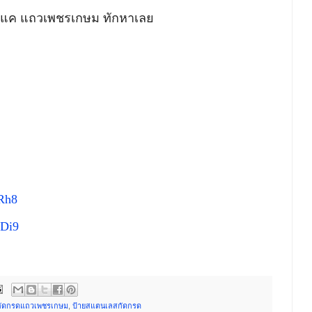
งแค แถวเพชรเกษม ทักหาเลย
Rh8
gDi9
กัดกรดแถวเพชรเกษม
,
ป้ายสแตนเลสกัดกรด