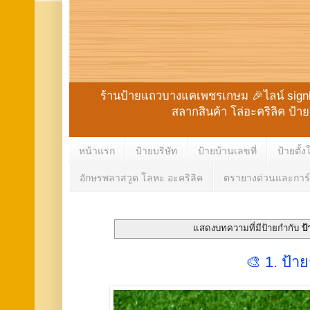
ร้านป้ายแถวบางแคเพชรเกษม 🎉ไลน์ signbk 
สลากสินค้า โล่อะคริลิค ป้
หน้าแรก
ป้ายบริษัท
ป้ายบ้านเลขที่
ป้ายตั้ง
อักษรพลาสวูด โลหะ อะคริลิค
ตรายางด่วนและการ์
แสดงบทความที่มีป้ายกำกับ
ป
🎨 1. ป้าย