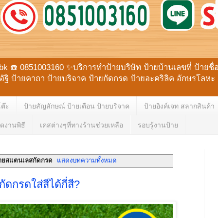
☎️ 0851003160 ✨บริการทำป้ายบริษัท ป้ายบ้านเลขที่ ป้ายชื่อตั
ายอัฐิ ป้ายคาถา ป้ายบริจาค ป้ายกัดกรด ป้ายอะคริลิค อักษรโ
โต๊ะ
ป้ายสัญลักษณ์ ป้ายเตือน ป้ายบริจาค
ป้ายอิงค์เจท สลากสินค้า
ดงานพิธี
เคสต่างๆที่ทางร้านช่วยเหลือ
รอบรู้งานป้าย
้ายสแตนเลสกัดกรด
แสดงบทความทั้งหมด
กัดกรดใส่สีได้กี่สี?