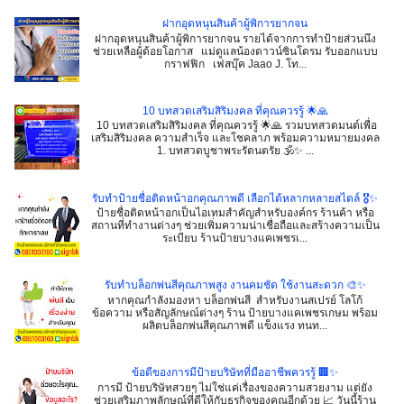
ฝากอุดหนุนสินค้าผู้พิการยากจน
ฝากอุดหนุนสินค้าผู้พิการยากจน รายได้จากการทำป้ายส่วนนึง
ช่วยเหลือผู้ด้อยโอกาส แม่ดูแลน้องดาวน์ซินโดรม รับออกแบบ
กราฟฟิก เฟสบุ๊ค Jaao J. โท...
10 บทสวดเสริมสิริมงคล ที่คุณควรรู้ 🌟🙏
10 บทสวดเสริมสิริมงคล ที่คุณควรรู้ 🌟🙏 รวมบทสวดมนต์เพื่อ
เสริมสิริมงคล ความสำเร็จ และโชคลาภ พร้อมความหมายมงคล
1. บทสวดบูชาพระรัตนตรัย 🕉️✨ ...
รับทำป้ายชื่อติดหน้าอกคุณภาพดี เลือกได้หลากหลายสไตล์ 🎖️✨
ป้ายชื่อติดหน้าอกเป็นไอเทมสำคัญสำหรับองค์กร ร้านค้า หรือ
สถานที่ทำงานต่างๆ ช่วยเพิ่มความน่าเชื่อถือและสร้างความเป็น
ระเบียบ ร้านป้ายบางแคเพชรเ...
รับทำบล็อกพ่นสีคุณภาพสูง งานคมชัด ใช้งานสะดวก 🎨✨
หากคุณกำลังมองหา บล็อกพ่นสี สำหรับงานสเปรย์ โลโก้
ข้อความ หรือสัญลักษณ์ต่างๆ ร้าน ป้ายบางแคเพชรเกษม พร้อม
ผลิตบล็อกพ่นสีคุณภาพดี แข็งแรง ทนท...
ข้อดีของการมีป้ายบริษัทที่มืออาชีพควรรู้ 🏢✨
การมี ป้ายบริษัทสวยๆ ไม่ใช่แค่เรื่องของความสวยงาม แต่ยัง
ช่วยเสริมภาพลักษณ์ที่ดีให้กับธุรกิจของคุณอีกด้วย 📈 วันนี้ร้าน