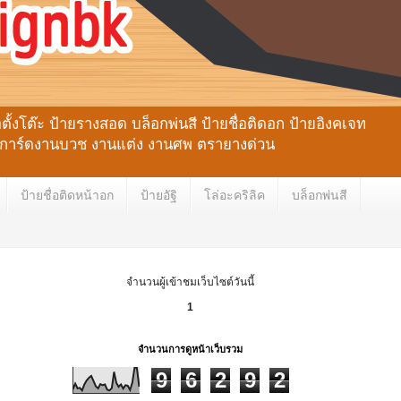
้งโต๊ะ ป้ายรางสอด บล็อกพ่นสี ป้ายชื่อติดอก ป้ายอิงคเจท
ลหะ การ์ดงานบวช งานแต่ง งานศพ ตรายางด่วน
ป้ายชื่อติดหน้าอก
ป้ายอัฐิ
โล่อะคริลิค
บล็อกพ่นสี
จำนวนผู้เข้าชมเว็บไซต์วันนี้
1
จำนวนการดูหน้าเว็บรวม
9
6
2
9
2