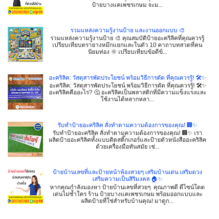
ป้ายบางแคเพชรเกษม จะม...
รวมแหล่งความรู้งานป้าย และงานออกแบบ 🎨
รวมแหล่งความรู้งานป้าย 🎨 คุณสมบัติป้ายอะคริลิคที่คุณควรรู้
เปรียบเทียบตรายางหมึกแยกและในตัว 10 คาถาบทสวดที่คน
นิยมท่อง 🌞 เปรียบเทียบข้อดีข้...
อะคริลิค: วัสดุสารพัดประโยชน์ พร้อมวิธีการตัด ที่คุณควรรู้! 🛠️✨
อะคริลิค: วัสดุสารพัดประโยชน์ พร้อมวิธีการตัด ที่คุณควรรู้! 🛠️✨
อะคริลิคคืออะไร? 🤔 อะคริลิคเป็นพลาสติกที่มีความแข็งแรงและ
ใช้งานได้หลากหลา...
รับทำป้ายอะคริลิค สั่งทำตามความต้องการของคุณ! 🏢✨
รับทำป้ายอะคริลิค สั่งทำตามความต้องการของคุณ! 🏢✨ เรา
ผลิตป้ายอะคริลิคทั้งแบบติดสติ๊กเกอร์และป้ายตัวหนังสืออะคริลิค
ด้วยเครื่องมือทันสมัย เช่...
ป้ายบ้านเลขที่และป้ายหน้าห้องสวยๆ เสริมบ้านเด่น เสริมดวง
เสริมความเป็นสิริมงคล 🏠✨
หากคุณกำลังมองหา ป้ายบ้านเลขที่สวยๆ คุณภาพดี ดีไซน์โดด
เด่นไม่ซ้ำใคร ร้าน ป้ายบางแคเพชรเกษม พร้อมออกแบบและ
ผลิตป้ายที่ใช่สำหรับบ้านคุณ! มาดูก...