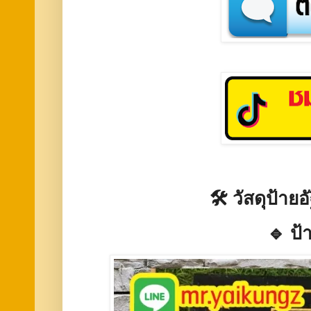
🛠️ วัสดุป้ายอ
🔹
ป้