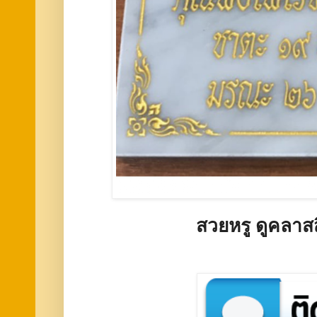
สวยหรู ดูคลาสส