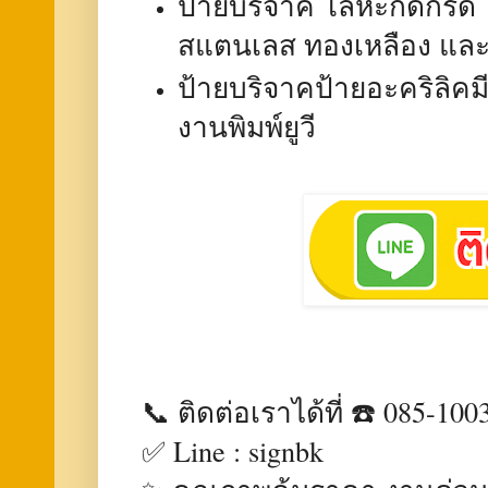
ป้ายบริจาค โลหะกัดกรด จ
สแตนเลส ทองเหลือง และ
ป้ายบริจาคป้ายอะคริลิคม
งานพิมพ์ยูวี
📞 ติดต่อเราได้ที่ ☎️ 085-100
✅ Line : signbk