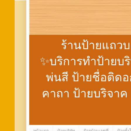
ร้านป้ายแถวบ
✨บริการทำป้ายบริษั
พ่นสี ป้ายชื่อติด
คาถา ป้ายบริจาค
หน้าแรก
ป้ายบริษัท
ป้ายบ้านเลขที่
ป้ายตั้ง