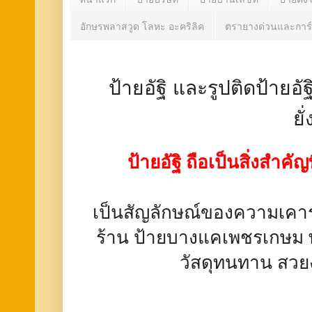
อักษรพลาสวูด โลหะ อะคริลิค
ตรายางด่วนและการ์
ป้ายอัฐิ และรูปติดป้ายอ
ยั
ป้ายอัฐิ ถือเป็นสิ่งสำคัญ
เป็นสัญลักษณ์ของความเคา
ร้าน ป้ายบางแคเพชรเกษม พ
วัสดุทนทาน สวยง