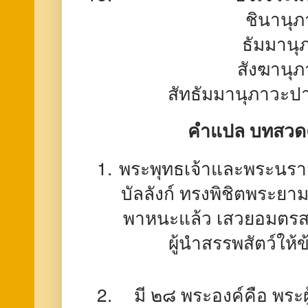
ชินานุภ
ธัมมานุ
สังฆานุภ
สัทธัมมานุภาวะปา
คำแปล บทสวดค
พระพุทธเจ้าและพระนราสภ
บัลลังก์ ทรงพิชิตพระยา
พาหนะแล้ว เสวยอมตรสคื
ผู้นำสรรพสัตว์ให
มี ๒๘ พระองค์คือ พระ