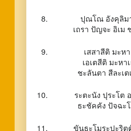
ปุณโณ อังคุลิมา
เถรา ปัญจะ อิเม
เสสาสีติ มะหา
เอเตสีติ มะหา
ชะลันตา สีละเตเ
ระตะนัง ปุระโต อ
ธะชัคคัง ปัจฉะโ
ขันธะโมระปะริตต