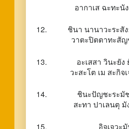
อากาเส ฉะทะนัง
ชินา นานาวะระสัง
วาตะปิตตาทะสัญช
อะเสสา วินะยัง
วะสะโต เม สะกิจเ
ชินะปัญชะระมัชฌ
สะทา ปาเลนตุ มั
อิจเจวะมั