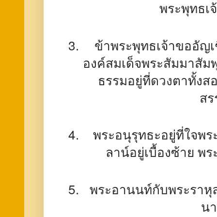
พระพุทธเจ้
ข้าพระพุทธเจ้าขออัญเ
องค์สมเด็จพระสัมมาสัมพ
ธรรมอยู่ที่
ดวง
ตาทั้งส
สรร
พระอนุรุทธะอยู่ที่ใจพร
ลาน์อยู่เบื้องซ้าย 
พระอานนท์กับพระราหุล
นาม