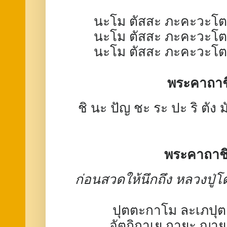
นะโม ตัสสะ ภะคะวะโต 
นะโม ตัสสะ ภะคะวะโต 
นะโม ตัสสะ ภะคะวะโต 
พระคาถาช
ชิ นะ ปัญ ชะ ระ ปะ ริ ตัง 
พระคาถาชิ
ก่อนสวดให้นึกถึง หลวงปู่โต
ปุตตะกาโม ละเภปุ
อัตถิกาเย กายะ ญาย