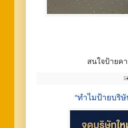
สนใจป้ายค
“ทำไมป้ายบริษัท