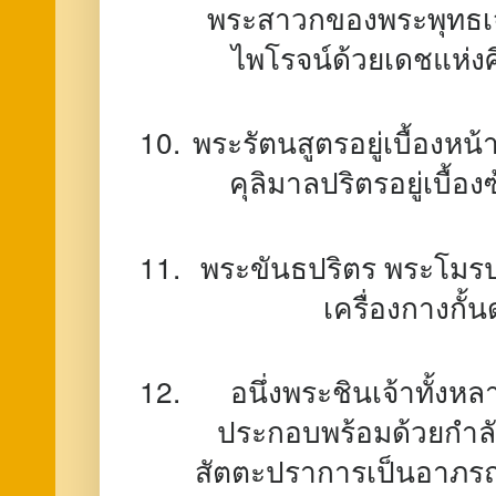
พระสาวกของพระพุทธเจ้าผ
ไพโรจน์ด้วยเดชแห่งศี
พระรัตนสูตรอยู่เบื้องหน
คุลิมาลปริตรอยู่เบื้อ
พระขันธปริตร พระโมรป
เครื่องกางกั
อนึ่งพระชินเจ้าทั้งหล
ประกอบพร้อมด้วยกำลัง
สัตตะปราการเป็นอาภรณ์