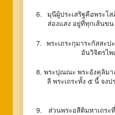
มุนีผู้ประเสริฐคือพระโส
ส่องแสง อยู่ที่ทุกเส้นข
พระเถระกุมาระกัสสะปะผ
อันวิจิตรไ
พระปุณณะ พระอังคุลิมา
ลี พระเถระทั้ง ๕ นี้ จง
ส่วนพระอสีติมหาเถระที่