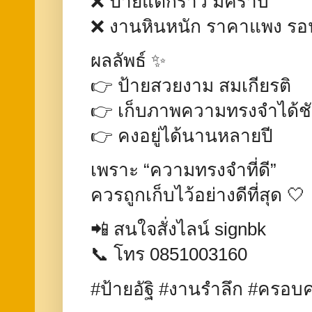
❌ ป้ายแตกร้าว มีคราบ
❌ งานหินหนัก ราคาแพง ร
ผลลัพธ์ ✨
👉 ป้ายสวยงาม สมเกียรติ
👉 เก็บภาพความทรงจำได้ช
👉 คงอยู่ได้นานหลายปี
เพราะ “ความทรงจำที่ดี”
ควรถูกเก็บไว้อย่างดีที่สุด 🤍
📲 สนใจสั่งไลน์ signbk
📞 โทร 0851003160
#ป้ายอัฐิ #งานรำลึก #ครอ