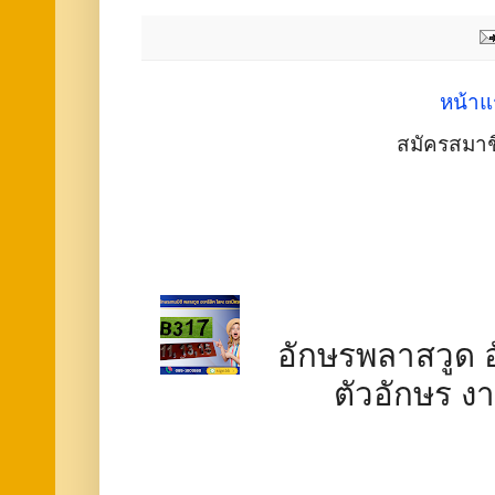
หน้าแ
สมัครสมาช
อักษรพลาสวูด อ
ตัวอักษร ง