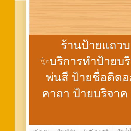
ร้านป้ายแถวบ
✨บริการทำป้ายบริษั
พ่นสี ป้ายชื่อติด
คาถา ป้ายบริจาค
หน้าแรก
ป้ายบริษัท
ป้ายบ้านเลขที่
ป้ายตั้ง