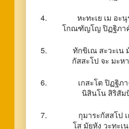
หะทะเย เม อะนุ
โกณฑัญโญ ปิฏฐิภาค
ทักขิเณ สะวะเน ม
กัสสะโป จะ มะหา
เกสะโต ปิฏฐิภาค
นิสินโน สิริสั
กุมาระกัสสโป เ
โส มัยหัง วะทะเน