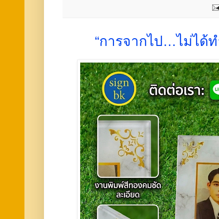
“การจากไป…ไม่ได้ท