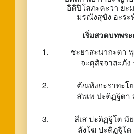
อิติปิโสภะคะวา ยะ
มรณังสุขัง อะระ
เริ่มสวดบทพร
ชะยาสะนากะตา พุ
จะตุสัจจาสะภัง 
ตัณหังกะราทะโย 
สัพเพ ปะติฏฐิตา 
สีเส ปะติฏฐิโต มั
สังโฆ ปะติฏฐิโต 