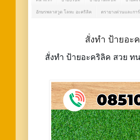
อักษรพลาสวูด โลหะ อะคริลิค
ตรายางด่วนและการ์
สั่งทำ ป้ายอะ
สั่งทำ ป้ายอะคริลิค สวย ท