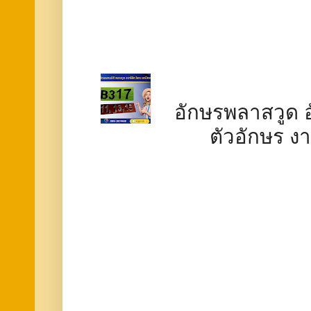
อักษรพลาสวูด อ
ตัวอักษร ง