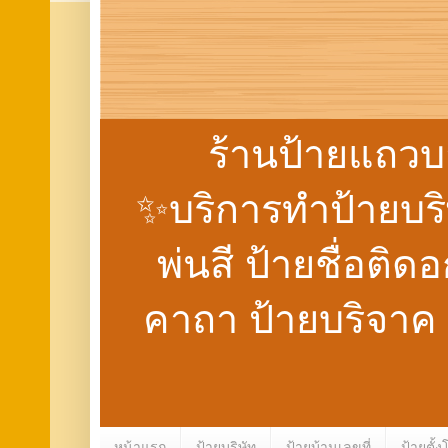
ร้านป้ายแถวบ
✨บริการทำป้ายบริษั
พ่นสี ป้ายชื่อติด
คาถา ป้ายบริจาค
หน้าแรก
ป้ายบริษัท
ป้ายบ้านเลขที่
ป้ายตั้ง