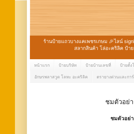
ร้านป้ายแถวบางแคเพชรเกษม 🎉ไลน์ signbk 
สลากสินค้า โล่อะคริลิค ป้
หน้าแรก
ป้ายบริษัท
ป้ายบ้านเลขที่
ป้ายตั้ง
อักษรพลาสวูด โลหะ อะคริลิค
ตรายางด่วนและการ์
ชมตัวอย่า
ชมตัวอย่า