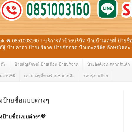
☎️ 0851003160 ✨บริการทำป้ายบริษัท ป้ายบ้านเลขที่ ป้ายชื่อตั
ายอัฐิ ป้ายคาถา ป้ายบริจาค ป้ายกัดกรด ป้ายอะคริลิค อักษรโ
โต๊ะ
ป้ายสัญลักษณ์ ป้ายเตือน ป้ายบริจาค
ป้ายอิงค์เจท สลากสินค้า
ดงานพิธี
เคสต่างๆที่ทางร้านช่วยเหลือ
รอบรู้งานป้าย
งป้ายชื่อแบบต่างๆ
งป้ายชื่อแบบต่างๆ💖