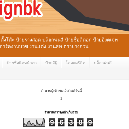
้งโต๊ะ ป้ายรางสอด บล็อกพ่นสี ป้ายชื่อติดอก ป้ายอิงคเจท
ลหะ การ์ดงานบวช งานแต่ง งานศพ ตรายางด่วน
ป้ายชื่อติดหน้าอก
ป้ายอัฐิ
โล่อะคริลิค
บล็อกพ่นสี
จำนวนผู้เข้าชมเว็บไซต์วันนี้
1
จำนวนการดูหน้าเว็บรวม
9
6
3
8
9