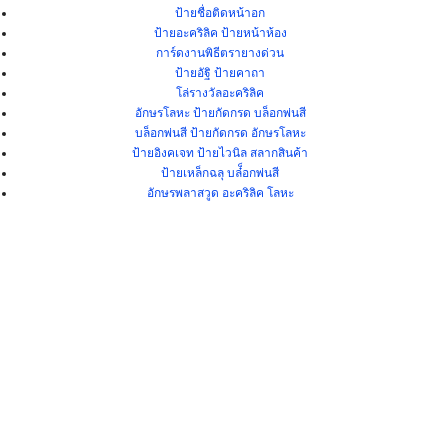
ป้ายชื่อติดหน้าอก
ป้ายอะคริลิค ป้ายหน้าห้อง
การ์ดงานพิธีตรายางด่วน
ป้ายอัฐิ ป้ายคาถา
โล่รางวัลอะคริลิค
อักษรโลหะ ป้ายกัดกรด บล็อกพ่นสี
บล็อกพ่นสี ป้ายกัดกรด อักษรโลหะ
ป้ายอิงคเจท ป้ายไวนิล สลากสินค้า
ป้ายเหล็กฉลุ บล๋็อกพ่นสี
อักษรพลาสวูด อะคริลิค โลหะ