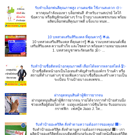
รับทำบล็อกพ่นสีคุณภาพสูง งานคมชัด ใช้งานสะดวก 🎨✨
หากคุณกำลังมองหา บล็อกพ่นสี สำหรับงานสเปรย์ โลโก้
ข้อความ หรือสัญลักษณ์ต่างๆ ร้าน ป้ายบางแคเพชรเกษม พร้อม
ผลิตบล็อกพ่นสีคุณภาพดี แข็งแรง ทนท...
10 บทสวดเสริมสิริมงคล ที่คุณควรรู้ 🌟🙏
10 บทสวดเสริมสิริมงคล ที่คุณควรรู้ 🌟🙏 รวมบทสวดมนต์เพื่อ
เสริมสิริมงคล ความสำเร็จ และโชคลาภ พร้อมความหมายมงคล
1. บทสวดบูชาพระรัตนตรัย 🕉️✨ ...
รับทำป้ายชื่อติดหน้าอกคุณภาพดี เลือกได้หลากหลายสไตล์ 🎖️✨
ป้ายชื่อติดหน้าอกเป็นไอเทมสำคัญสำหรับองค์กร ร้านค้า หรือ
สถานที่ทำงานต่างๆ ช่วยเพิ่มความน่าเชื่อถือและสร้างความเป็น
ระเบียบ ร้านป้ายบางแคเพชรเ...
ฝากอุดหนุนสินค้าผู้พิการยากจน
ฝากอุดหนุนสินค้าผู้พิการยากจน รายได้จากการทำป้ายส่วนนึง
ช่วยเหลือผู้ด้อยโอกาส แม่ดูแลน้องดาวน์ซินโดรม รับออกแบบ
กราฟฟิก เฟสบุ๊ค Jaao J. โท...
รับทำป้ายอะคริลิค สั่งทำตามความต้องการของคุณ! 🏢✨
รับทำป้ายอะคริลิค สั่งทำตามความต้องการของคุณ! 🏢✨ เรา
ผลิตป้ายอะคริลิคทั้งแบบติดสติ๊กเกอร์และป้ายตัวหนังสืออะคริลิค