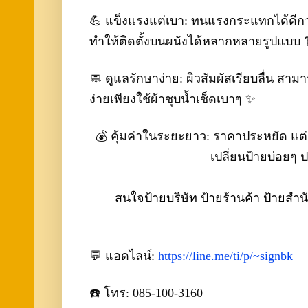
💪 แข็งแรงแต่เบา: ทนแรงกระแทกได้ดีกว
ทำให้ติดตั้งบนผนังได้หลากหลายรูปแบบ 
🧼 ดูแลรักษาง่าย: ผิวสัมผัสเรียบลื่น ส
ง่ายเพียงใช้ผ้าชุบน้ำเช็ดเบาๆ ✨
💰 คุ้มค่าในระยะยาว: ราคาประหยัด แต่
เปลี่ยนป้ายบ่อยๆ
สนใจป้ายบริษัท ป้ายร้านค้า ป้าย
💬 แอดไลน์:
https://line.me/ti/p/~signbk
☎️ โทร: 085-100-3160