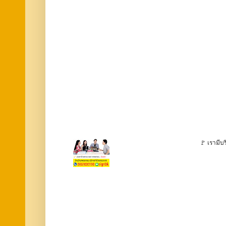
🚩 เรามีบร