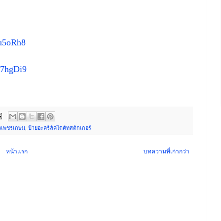
Du5oRh8
Q7hgDi9
ถวเพชรเกษม
,
ป้ายอะคริลิคไดคัทสติกเกอร์
หน้าแรก
บทความที่เก่ากว่า