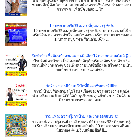
ฝากอุดหนุนสินค้าผู้พิการยากจน รายได้จากการทำป้ายส่วนนึง
ช่วยเหลือผู้ด้อยโอกาส แม่ดูแลน้องดาวน์ซินโดรม รับออกแบบ
กราฟฟิก เฟสบุ๊ค Jaao J. โท...
10 บทสวดเสริมสิริมงคล ที่คุณควรรู้ 🌟🙏
10 บทสวดเสริมสิริมงคล ที่คุณควรรู้ 🌟🙏 รวมบทสวดมนต์เพื่อ
เสริมสิริมงคล ความสำเร็จ และโชคลาภ พร้อมความหมายมงคล
1. บทสวดบูชาพระรัตนตรัย 🕉️✨ ...
รับทำป้ายชื่อติดหน้าอกคุณภาพดี เลือกได้หลากหลายสไตล์ 🎖️✨
ป้ายชื่อติดหน้าอกเป็นไอเทมสำคัญสำหรับองค์กร ร้านค้า หรือ
สถานที่ทำงานต่างๆ ช่วยเพิ่มความน่าเชื่อถือและสร้างความเป็น
ระเบียบ ร้านป้ายบางแคเพชรเ...
ข้อดีของการมีป้ายบริษัทที่มืออาชีพควรรู้ 🏢✨
การมี ป้ายบริษัทสวยๆ ไม่ใช่แค่เรื่องของความสวยงาม แต่ยัง
ช่วยเสริมภาพลักษณ์ที่ดีให้กับธุรกิจของคุณอีกด้วย 📈 วันนี้ร้าน
ป้ายบางแคเพชรเกษม จะม...
รวมแหล่งความรู้งานป้าย และงานออกแบบ 🎨
รวมแหล่งความรู้งานป้าย 🎨 คุณสมบัติป้ายอะคริลิคที่คุณควรรู้
เปรียบเทียบตรายางหมึกแยกและในตัว 10 คาถาบทสวดที่คน
นิยมท่อง 🌞 เปรียบเทียบข้อดีข้...