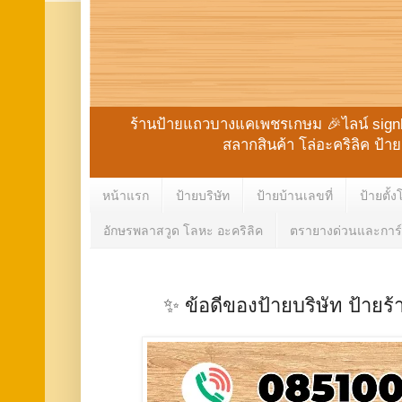
ร้านป้ายแถวบางแคเพชรเกษม 🎉ไลน์ signbk 
สลากสินค้า โล่อะคริลิค ป้
หน้าแรก
ป้ายบริษัท
ป้ายบ้านเลขที่
ป้ายตั้ง
อักษรพลาสวูด โลหะ อะคริลิค
ตรายางด่วนและการ์
✨ ข้อดีของป้ายบริษัท ป้ายร