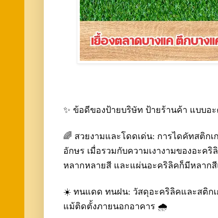
✨ ข้อดีของป้ายบริษัท ป้ายร้านค้า แบบอะ
🌈 สวยงามและโดดเด่น: การไดคัทสติกเกอร
อักษร เมื่อรวมกับความเงางามของอะคริลิค 
หลากหลายสี และแผ่นอะคริลิคก็มีหลากสี
☀️ ทนแดด ทนฝน: วัสดุอะคริลิคและสติกเ
แม้ติดตั้งภายนอกอาคาร 🌧️