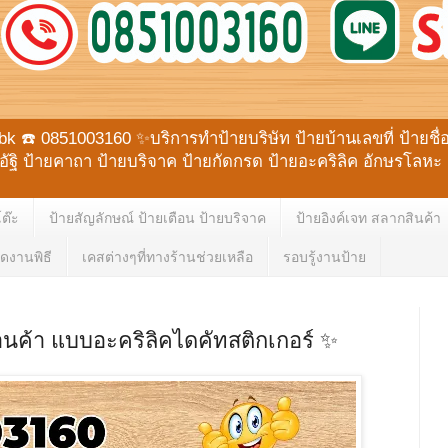
☎️ 0851003160 ✨บริการทำป้ายบริษัท ป้ายบ้านเลขที่ ป้ายชื่อตั
ายอัฐิ ป้ายคาถา ป้ายบริจาค ป้ายกัดกรด ป้ายอะคริลิค อักษรโ
โต๊ะ
ป้ายสัญลักษณ์ ป้ายเตือน ป้ายบริจาค
ป้ายอิงค์เจท สลากสินค้า
ดงานพิธี
เคสต่างๆที่ทางร้านช่วยเหลือ
รอบรู้งานป้าย
้านค้า แบบอะคริลิคไดคัทสติกเกอร์ ✨