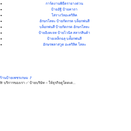
การ์ดงานพิธีตรายางด่วน
ป้ายอัฐิ ป้ายคาถา
โล่รางวัลอะคริลิค
อักษรโลหะ ป้ายกัดกรด บล็อกพ่นสี
บล็อกพ่นสี ป้ายกัดกรด อักษรโลหะ
ป้ายอิงคเจท ป้ายไวนิล สลากสินค้า
ป้ายเหล็กฉลุ บล๋็อกพ่นสี
อักษรพลาสวูด อะคริลิค โลหะ
่ ร้านป้ายเพชรเกษม 🚩
 บริการของเรา ✅ ป้ายบริษัท – ให้ธุรกิจดูโดดเด...