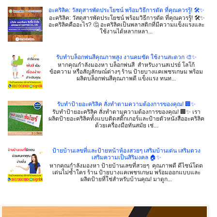
อะคริลิค: วัสดุสารพัดประโยชน์ พร้อมวิธีการตัด ที่คุณควรรู้! 🛠️✨
อะคริลิค: วัสดุสารพัดประโยชน์ พร้อมวิธีการตัด ที่คุณควรรู้! 🛠️✨
อะคริลิคคืออะไร? 🤔 อะคริลิคเป็นพลาสติกที่มีความแข็งแรงและ
ใช้งานได้หลากหลา...
รับทำบล็อกพ่นสีคุณภาพสูง งานคมชัด ใช้งานสะดวก 🎨✨
หากคุณกำลังมองหา บล็อกพ่นสี สำหรับงานสเปรย์ โลโก้
ข้อความ หรือสัญลักษณ์ต่างๆ ร้าน ป้ายบางแคเพชรเกษม พร้อม
ผลิตบล็อกพ่นสีคุณภาพดี แข็งแรง ทนท...
รับทำป้ายอะคริลิค สั่งทำตามความต้องการของคุณ! 🏢✨
รับทำป้ายอะคริลิค สั่งทำตามความต้องการของคุณ! 🏢✨ เรา
ผลิตป้ายอะคริลิคทั้งแบบติดสติ๊กเกอร์และป้ายตัวหนังสืออะคริลิค
ด้วยเครื่องมือทันสมัย เช่...
ป้ายบ้านเลขที่และป้ายหน้าห้องสวยๆ เสริมบ้านเด่น เสริมดวง
เสริมความเป็นสิริมงคล 🏠✨
หากคุณกำลังมองหา ป้ายบ้านเลขที่สวยๆ คุณภาพดี ดีไซน์โดด
เด่นไม่ซ้ำใคร ร้าน ป้ายบางแคเพชรเกษม พร้อมออกแบบและ
ผลิตป้ายที่ใช่สำหรับบ้านคุณ! มาดูก...