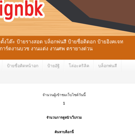
้งโต๊ะ ป้ายรางสอด บล็อกพ่นสี ป้ายชื่อติดอก ป้ายอิงคเจท
ลหะ การ์ดงานบวช งานแต่ง งานศพ ตรายางด่วน
ป้ายชื่อติดหน้าอก
ป้ายอัฐิ
โล่อะคริลิค
บล็อกพ่นสี
จำนวนผู้เข้าชมเว็บไซต์วันนี้
1
จำนวนการดูหน้าเว็บรวม
ค้นหาบล็อกนี้