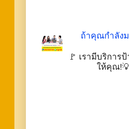
ถ้าคุณกำลังม
🚩 เรามีบริการป้
ให้คุณ!