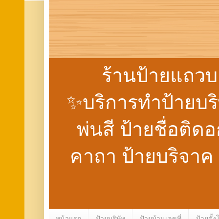
ร้านป้ายแถวบ
✨บริการทำป้ายบริษั
พ่นสี ป้ายชื่อติด
คาถา ป้ายบริจาค
หน้าแรก
ป้ายบริษัท
ป้ายบ้านเลขที่
ป้ายตั้ง