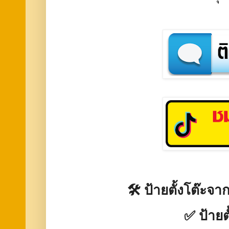
🛠️ ป้ายตั้งโต๊ะจ
✅ ป้ายต