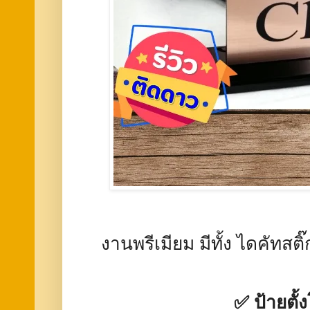
งานพรีเมียม มีทั้ง ไดคัทสต
✅ ป้ายตั้