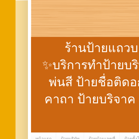
ร้านป้ายแถวบ
✨บริการทำป้ายบริษั
พ่นสี ป้ายชื่อติด
คาถา ป้ายบริจาค
หน้าแรก
ป้ายบริษัท
ป้ายบ้านเลขที่
ป้ายตั้ง