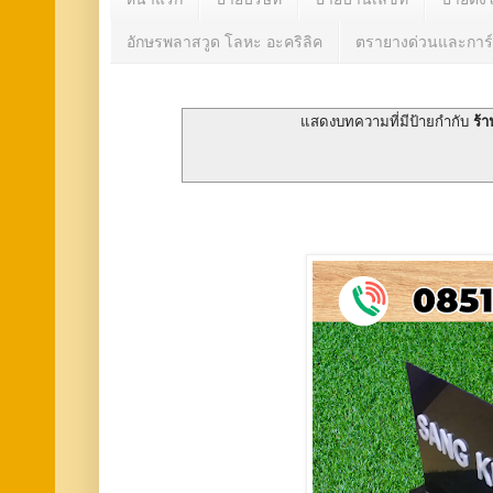
อักษรพลาสวูด โลหะ อะคริลิค
ตรายางด่วนและการ์
แสดงบทความที่มีป้ายกำกับ
ร้