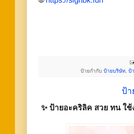
🌐
https://signbk.fun
ป้ายกำกับ
ป้ายบริษัท
,
ป้
ป้า
✨ ป้ายอะคริลิค สวย ทน ใ