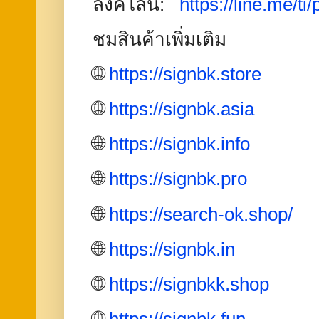
ลิงค์ไลน:
https://line.me/ti
ชมสินค้าเพิ่มเติม
🌐
https://signbk.store
🌐
https://signbk.asia
🌐
https://signbk.info
🌐
https://signbk.pro
🌐
https://search-ok.shop/
🌐
https://signbk.in
🌐
https://signbkk.shop