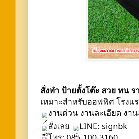
สั่งทำ ป้ายตั้งโต๊ะ สวย ทน ร
เหมาะสำหรับออฟฟิศ โรงแ
งานด่วน งานละเอียด งาน
สั่งเลย
LINE: signbk
โทร: 0
85-100-3160