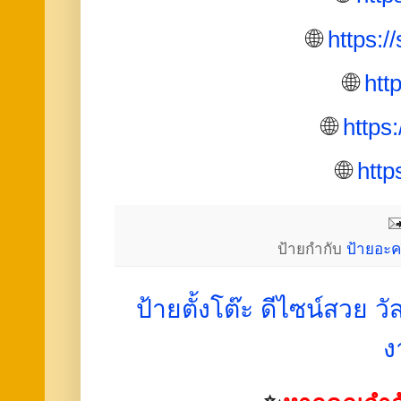
🌐
https:/
🌐
htt
🌐
https
🌐
http
ป้ายกำกับ
ป้ายอะคร
ป้ายตั้งโต๊ะ ดีไซน์สวย 
ง