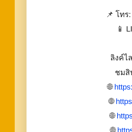
📌 โทร:
📱 L
ลิงค์
ชมสิน
🌐
https:
🌐
https
🌐
https
🌐
https